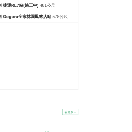
到
捷運RL7站(施工中)
481公尺
到
Gogoro全家林園鳳林店站
578公尺