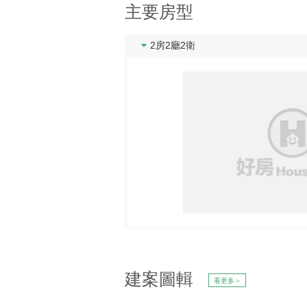
主要房型
2房2廳2衛
建案圖輯