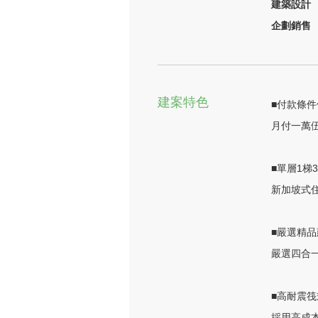
建築設計
企劃銷售
建案特色
■付款條件
月付一萬
■單層1梯
新加坡式住
■嚴選精品
嚴選四合
■高耐震筏
採用高成