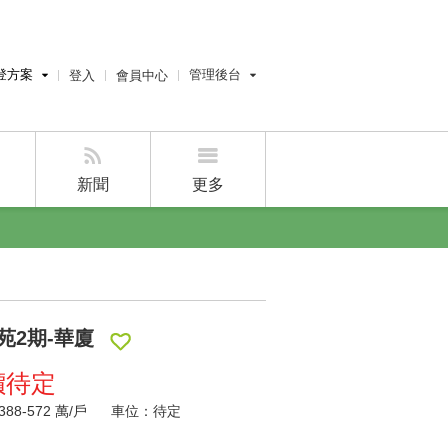
登方案
管理後台
登入
會員中心
費刊登
經紀人員管理後台
刊登
屋主管理後台
刊登
新聞
更多
好房APP
苑2期-華廈
價待定
88-572
萬/戶
車位：待定