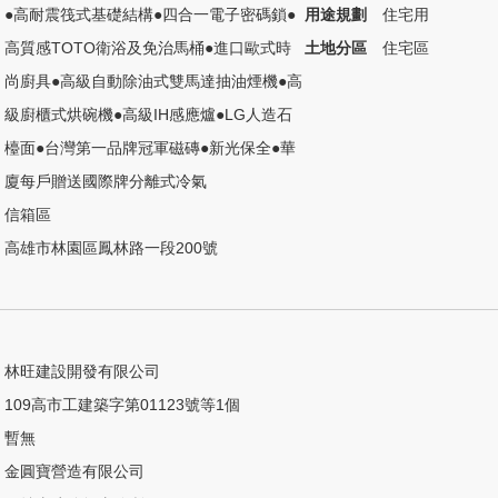
●高耐震筏式基礎結構●四合一電子密碼鎖●
用途規劃
住宅用
高質感TOTO衛浴及免治馬桶●進口歐式時
土地分區
住宅區
尚廚具●高級自動除油式雙馬達抽油煙機●高
級廚櫃式烘碗機●高級IH感應爐●LG人造石
檯面●台灣第一品牌冠軍磁磚●新光保全●華
廈每戶贈送國際牌分離式冷氣
信箱區
高雄市林園區鳳林路一段200號
林旺建設開發有限公司
109高市工建築字第01123號等1個
暫無
金圓寶營造有限公司