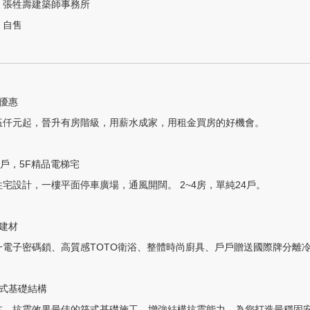
張牲壽建築師事務所
自售
優惠

伍仟元起，晉升有房階級，用薪水成家，用租金買房的好機會。

3戶，5F精品電梯宅

宅設計，一樓平面停車廣場，通風開闊。 2~4房，單純24戶。

建材

一電子密碼鎖、高質感TOTO衛浴、整體時尚廚具、戶戶贈送國際牌分離冷
式基礎結構

本、抗震效果最佳的筏式基礎施工，增強結構抗震能力，為您打造最穩固安