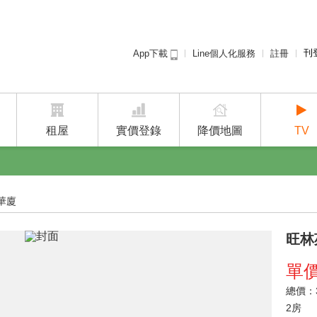
刊
Line個人化服務
註冊
App下載
租屋免
廣告
建案
租屋
實價登錄
降價地圖
TV
華廈
旺林
單
總價：3
2房