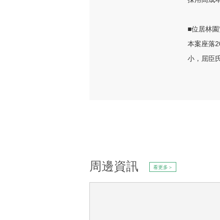
■位居林園
本案座落
小，屈臣氏
周邊資訊