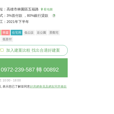
址：
高雄市林園區五福路
看地圖
式：
3%首付款 ，80%銀行貸款
工：
2021年下半年
華廈
住宅用
低公設
近公園
景觀宅
低首付
加入建案比較 找出合適好建案
0972-239-587 轉 00892
10:00 - 18:00
, 表示您已了解並同意
好房網會員及網友同意條款