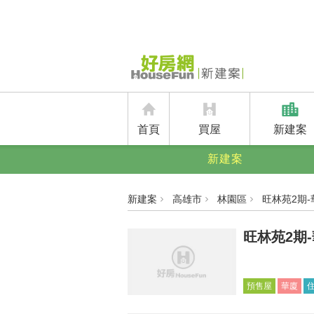
首頁
買屋
新建案
新建案
新建案
高雄市
林園區
旺林苑2期-
旺林苑2期
預售屋
華廈