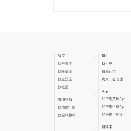
買屋
快租
找中古屋
找租屋
找降價屋
租屋行情
找主題屋
房東刊登管理
找社區
App
好房網買屋App
實價登錄
好房網快租App
找地點行情
好房網行動版
找區域趨勢
新建案