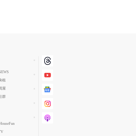
EWS
快租
買屋
社群
ouseFun
TV