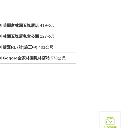
到
萊爾富林園五塊厝店
419公尺
到
林園五塊厝兒童公園
127公尺
到
捷運RL7站(施工中)
481公尺
到
Gogoro全家林園鳳林店站
578公尺