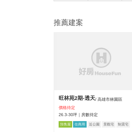
推薦建案
旺林苑2期-透天
高雄市林園區
價格待定
26.3-30坪
｜房數待定
預售屋
住商用
近公園
景觀宅
制震宅