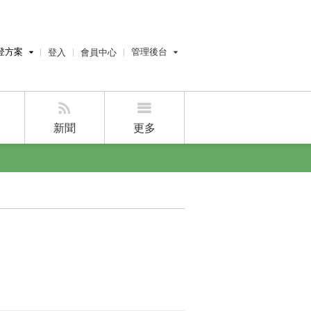
登方案
管理後台
登入
會員中心
費刊登
經紀人員管理後台
刊登
屋主管理後台
刊登
新聞
更多
好房APP