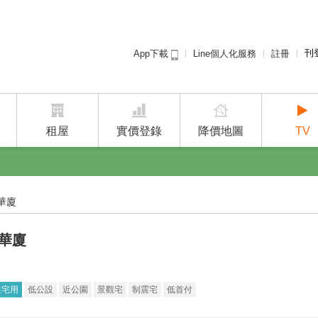
刊
Line個人化服務
註冊
App下載
租屋免
廣告
建案
租屋
實價登錄
降價地圖
TV
華廈
-華廈
住宅用
低公設
近公園
景觀宅
制震宅
低首付