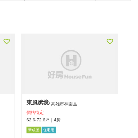
東風賦境
高雄市林園區
價格待定
62.6-72.6坪
｜4房
新成屋
住宅用