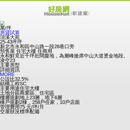
萬/坪
房貸試算
頂溪大苑
25-43坪坪
新北市永和區中山路一段28巷口旁
預售屋
住宅大樓
住商用
永和鮮見近千坪壯闊腹地，為層峰搶席中山大道燙金地段。
凌空23
主要房型
詳細資訊
MORE
公設比
32.5%
結構工程
SC
主要用途
住宅大樓
土地分區
商業區、住宅區
樓層規劃
地上23層，地下6層
棟戶規劃
2棟，258戶住家，10戶店面
管理費用
75 元/坪/月
交屋狀況
標準配備