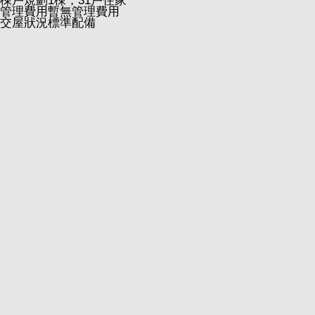
棟戶規劃
1棟，31戶住家
管理費用
暫無管理費用
交屋狀況
標準配備