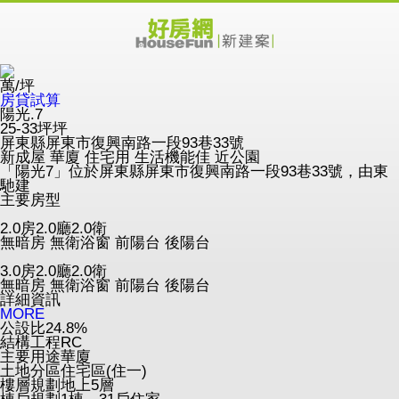
萬/坪
房貸試算
陽光.7
25-33坪坪
屏東縣屏東市復興南路一段93巷33號
新成屋
華廈
住宅用
生活機能佳
近公園
「陽光7」位於屏東縣屏東市復興南路一段93巷33號，由東
馳建
主要房型
2.0房2.0廳2.0衛
無暗房
無衛浴窗
前陽台
後陽台
3.0房2.0廳2.0衛
無暗房
無衛浴窗
前陽台
後陽台
詳細資訊
MORE
公設比
24.8%
結構工程
RC
主要用途
華廈
土地分區
住宅區(住一)
樓層規劃
地上5層