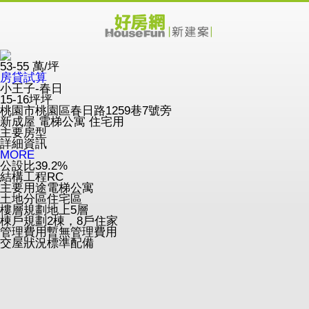
53-55
萬/坪
房貸試算
小王子-春日
15-16坪坪
桃園市桃園區春日路1259巷7號旁
新成屋
電梯公寓
住宅用
主要房型
詳細資訊
MORE
公設比
39.2%
結構工程
RC
主要用途
電梯公寓
土地分區
住宅區
樓層規劃
地上5層
棟戶規劃
2棟，8戶住家
管理費用
暫無管理費用
交屋狀況
標準配備