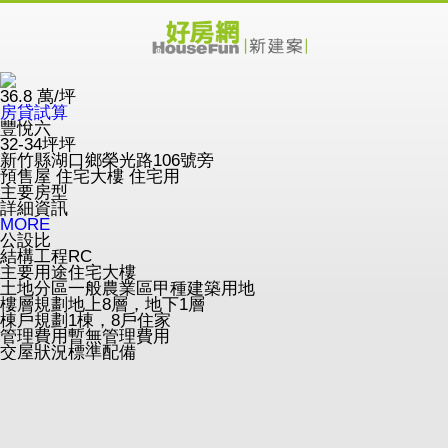
36.8
萬/坪
房貸試算
豐悅六
32-34坪坪
新竹縣湖口鄉榮光路106號旁
預售屋
住宅大樓
住宅用
主要房型
詳細資訊
MORE
公設比
結構工程
RC
主要用途
住宅大樓
土地分區
一般農業區甲種建築用地
樓層規劃
地上8層，地下1層
棟戶規劃
1棟，8戶住家
管理費用
暫無管理費用
交屋狀況
標準配備