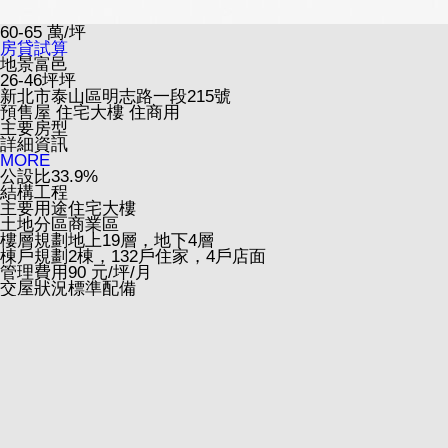
60-65
萬/坪
房貸試算
地景富邑
26-46坪坪
新北市泰山區明志路一段215號
預售屋
住宅大樓
住商用
主要房型
詳細資訊
MORE
公設比
33.9%
結構工程
主要用途
住宅大樓
土地分區
商業區
樓層規劃
地上19層，地下4層
棟戶規劃
2棟，132戶住家，4戶店面
管理費用
90 元/坪/月
交屋狀況
標準配備