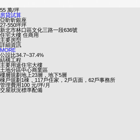
55
萬/坪
房貸試算
亞昕昕銀座
27-550坪坪
新北市林口區文化三路一段636號
住宅大樓
住商用
主要房型
詳細資訊
MORE
公設比
34.7~37.4%
結構工程
主要用途
住宅大樓
土地分區
中心商業區
樓層規劃
地上23層，地下5層
棟戶規劃
1棟，117戶住家，2戶店面，62戶事務所
管理費用
100 元/坪/月
交屋狀況
標準配備