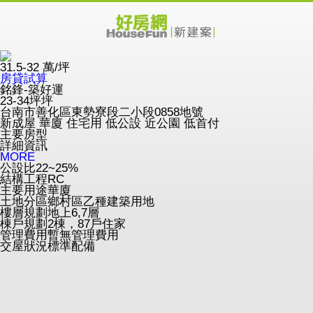
31.5-32
萬/坪
房貸試算
銘鋒-築好運
23-34坪坪
台南市善化區東勢寮段二小段0858地號
新成屋
華廈
住宅用
低公設
近公園
低首付
主要房型
詳細資訊
MORE
公設比
22~25%
結構工程
RC
主要用途
華廈
土地分區
鄉村區乙種建築用地
樓層規劃
地上6,7層
棟戶規劃
2棟，87戶住家
管理費用
暫無管理費用
交屋狀況
標準配備