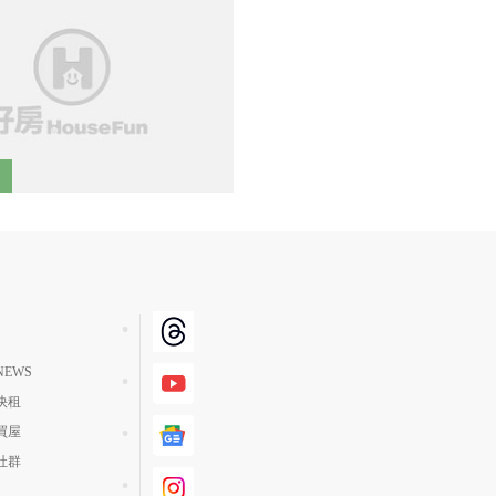
EWS
快租
買屋
社群