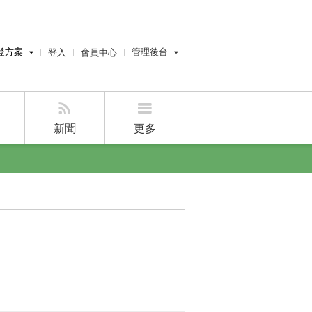
登方案
管理後台
登入
會員中心
費刊登
經紀人員管理後台
刊登
屋主管理後台
刊登
新聞
更多
好房APP