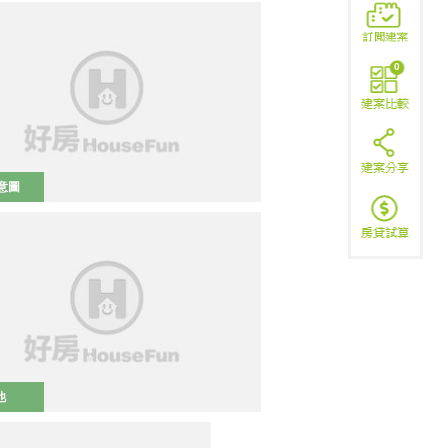
0
意圖
他