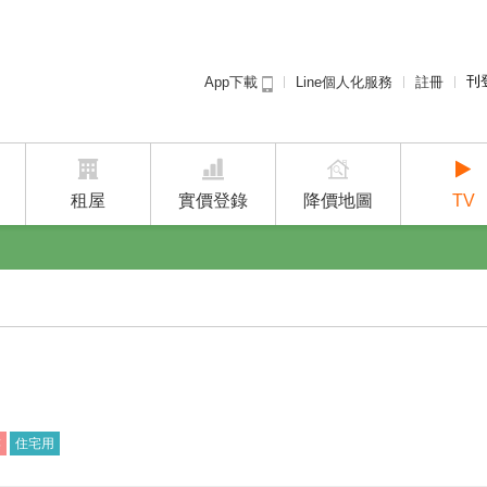
刊
Line個人化服務
註冊
App下載
租屋免
廣告
建案
租屋
實價登錄
降價地圖
TV
樓
住宅用