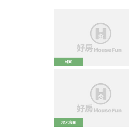
封面
3D示意圖