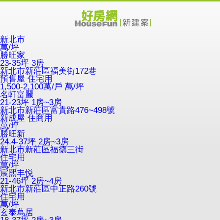
新北市
萬/坪
勝旺家
23-35坪 3房
新北市新莊區福美街172巷
預售屋
住宅用
1,500-2,100萬/戶
萬/坪
名軒富麗
21-23坪 1房~3房
新北市新莊區富貴路476~498號
新成屋
住商用
萬/坪
勝旺新
24.4-37坪 2房~3房
新北市新莊區福德三街
住宅用
萬/坪
宸熙丰悦
21-46坪 2房~4房
新北市新莊區中正路260號
住宅用
萬/坪
玄泰蔦居