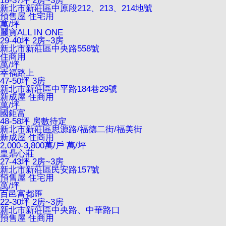
18-37坪 2房~3房
新北市新莊區中原段212、213、214地號
預售屋
住宅用
萬/坪
麗寶ALL IN ONE
29-40坪 2房~3房
新北市新莊區中央路558號
住商用
萬/坪
幸福路上
47-50坪 3房
新北市新莊區中平路184巷29號
新成屋
住商用
萬/坪
國鉅富
48-58坪 房數待定
新北市新莊區思源路/福德二街/福美街
新成屋
住商用
2,000-3,800萬/戶
萬/坪
皇鼎心莊
27-43坪 2房~3房
新北市新莊區民安路157號
預售屋
住宅用
萬/坪
百邑富都匯
22-30坪 2房~3房
新北市新莊區中央路、中華路口
預售屋
住商用