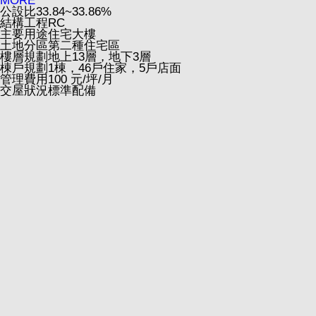
MORE
公設比
33.84~33.86%
結構工程
RC
主要用途
住宅大樓
土地分區
第二種住宅區
樓層規劃
地上13層，地下3層
棟戶規劃
1棟，46戶住家，5戶店面
管理費用
100 元/坪/月
交屋狀況
標準配備