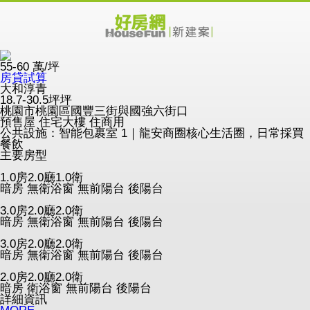
55-60
萬/坪
房貸試算
大和淳青
18.7-30.5坪坪
桃園市桃園區國豐三街與國強六街口
預售屋
住宅大樓
住商用
公共設施：智能包裹室 1｜龍安商圈核心生活圈，日常採買
餐飲
主要房型
1.0房2.0廳1.0衛
暗房
無衛浴窗
無前陽台
後陽台
3.0房2.0廳2.0衛
暗房
無衛浴窗
無前陽台
後陽台
3.0房2.0廳2.0衛
暗房
無衛浴窗
無前陽台
後陽台
2.0房2.0廳2.0衛
暗房
衛浴窗
無前陽台
後陽台
詳細資訊