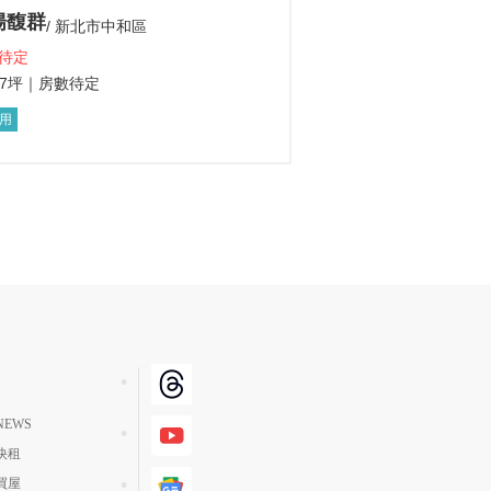
揚馥群
新北市中和區
待定
47坪
｜房數待定
用
EWS
快租
買屋