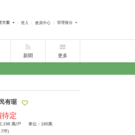
登方案
管理後台
登入
會員中心
費刊登
經紀人員管理後台
刊登
屋主管理後台
刊登
新聞
更多
好房APP
民有琚
價待定
,198
萬/戶
車位：180萬
.7坪)