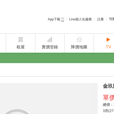
刊
Line個人化服務
註冊
App下載
租屋免
廣告
建案
租屋
實價登錄
降價地圖
TV
金玖
單
總價：2
3房(27