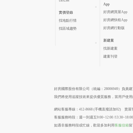
找社區
App
好房網買屋App
實價登錄
好房網快租App
找地點行情
好房網行動版
找區域趨勢
新建案
找新建案
建案刊登
好房國際股份有限公司（統編：28006949）負
我們將使用追蹤技術來提供優質服務，當用戶使
網站客服專線：412-8668 (手機直撥請加02) 賣屋刊
客服服務時段：週一到週五9:00~12:00 /13:30~18:00
如遇非服務時段或忙線，歡迎多加利用
客服信箱
留