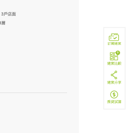
，3戶店面
3層
0