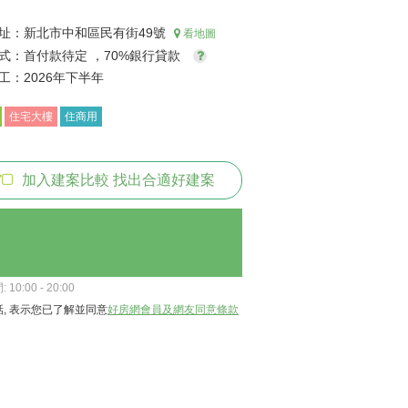
址：
新北市中和區民有街49號
看地圖
式：
首付款待定 ，70%銀行貸款
工：
2026年下半年
住宅大樓
住商用
加入建案比較 找出合適好建案
10:00 - 20:00
, 表示您已了解並同意
好房網會員及網友同意條款