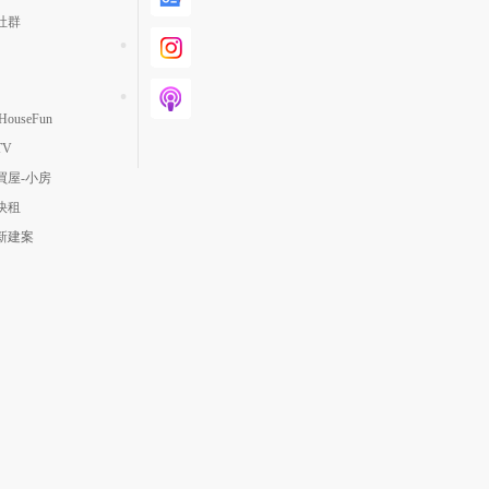
社群
ouseFun
TV
買屋-小房
快租
新建案