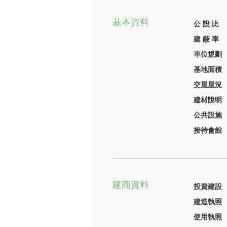
基本資料
公 設 比
建 蔽 率
車位規劃
基地面積
交屋屋況
建材說明
公共設施
接待會館
建商資料
投資建設
建造執照
使用執照