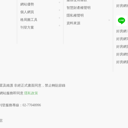
服務使用條款
網站優勢
好房網
智慧財產權聲明
個人網頁
隱私權聲明
格局圖工具
資料來源
刊登方案
好房網 H
好房網
好房網
好房網
好房網
責建置及維護 非經正式書面同意，禁止轉貼節錄
用網站服務即同意
隱私政策
登服務專線：02-77048996
言