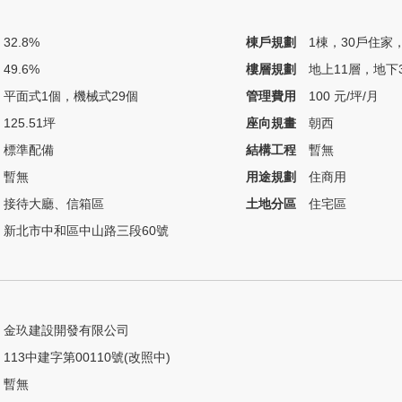
32.8%
棟戶規劃
1棟，30戶住家
49.6%
樓層規劃
地上11層，地下
平面式1個，機械式29個
管理費用
100 元/坪/月
125.51坪
座向規畫
朝西
標準配備
結構工程
暫無
暫無
用途規劃
住商用
接待大廳、信箱區
土地分區
住宅區
新北市中和區中山路三段60號
金玖建設開發有限公司
113中建字第00110號(改照中)
暫無