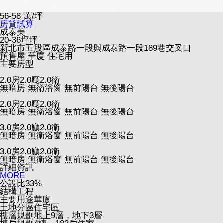
56-58
萬/坪
房貸試算
成泰美
20-36坪坪
新北市五股區成泰路一段與成泰路一段189巷交叉口
預售屋
華廈
住宅用
主要房型
2.0房2.0廳2.0衛
無暗房
無衛浴窗
無前陽台
無後陽台
2.0房2.0廳2.0衛
無暗房
無衛浴窗
無前陽台
無後陽台
3.0房2.0廳2.0衛
無暗房
無衛浴窗
無前陽台
無後陽台
3.0房2.0廳2.0衛
無暗房
無衛浴窗
無前陽台
無後陽台
詳細資訊
MORE
公設比
33%
結構工程
主要用途
華廈
土地分區
住宅區
樓層規劃
地上9層，地下3層