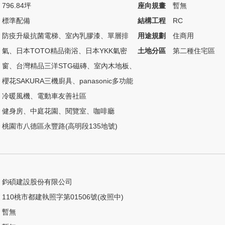
796.84坪
座向規畫
暫無
標準配備
結構工程
RC
防疫升級抗菌電梯、室內乳膠漆、單層排
用途規劃
住商用
氣、日本TOTO精品衛浴、日本YKK氣密
土地分區
第二種住宅區
窗、台灣精品三洋STG磁磚、室內木地板、
櫻花SAKURA三機廚具、panasonic多功能
冷暖風機、電動車友善社區
健身房、中庭花園、閱覽室、咖啡廳
桃園市八德區永豐路(高明段135地號)
鈞碩建設股份有限公司
110桃市都建執照字第01506號(改照中)
暫無