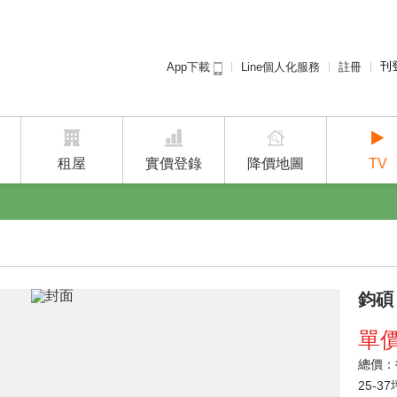
刊
Line個人化服務
註冊
App下載
租屋免
廣告
建案
租屋
實價登錄
降價地圖
TV
鈞碩
單
總價
25-3