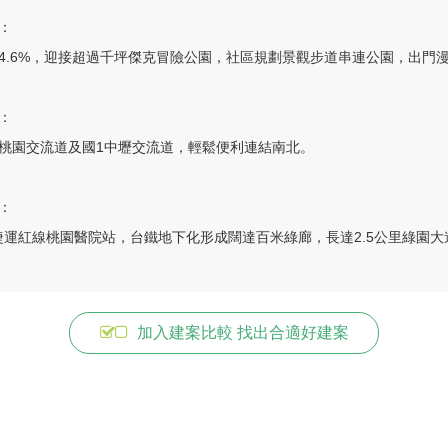
：

4.6%，迎接超過千坪傑克冒險公園，社區規劃景觀步道串連公園，出門漫
：

桃園交流道及國1中壢交流道，輕鬆便利連結南北。

：

捷運紅線桃園醫院站，台鐵地下化形成闊達百米綠廊，長達2.5公里綠園大
加入建案比較 找出合適好建案