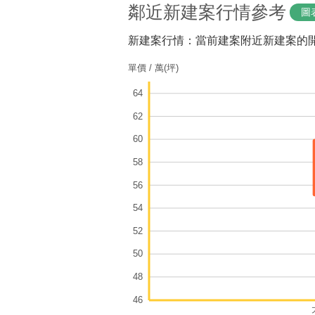
鄰近新建案行情參考
圖
新建案行情：當前建案附近新建案的
單價 / 萬(坪)
64
62
60
58
56
54
52
50
48
46