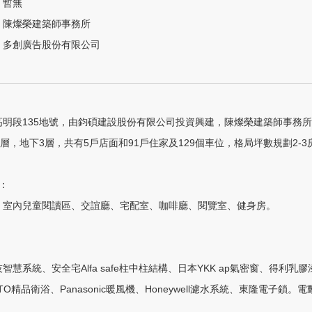
暫無
陳燦榮建築師事務所
多創廣告股份有限公司
明段135地號，由鈞碩建設股份有限公司投資興建，陳燦榮建築師事務所設
2層，地下3層，共有5戶店面和91戶住家及129個車位，格局坪數規劃2-3房
：

、室內兒童閱讀區、交誼廳、宅配室、咖啡廳、閱覽室、健身房。



智慧系統、安全宅Alfa safe柱中柱結構、日本YKK ap氣密窗、得利
TO精品衛浴、Panasonic暖風機、Honeywell濾水系統、東隆電子鎖。