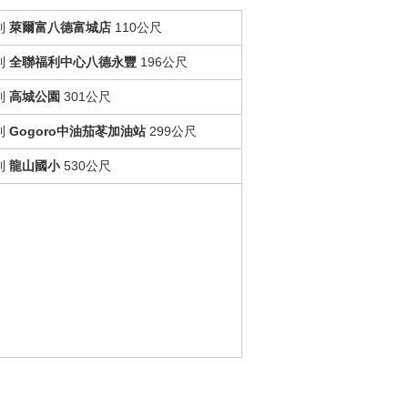
到
萊爾富八德富城店
110公尺
到
全聯福利中心八德永豐
196公尺
到
高城公園
301公尺
到
Gogoro中油茄苳加油站
299公尺
到
龍山國小
530公尺