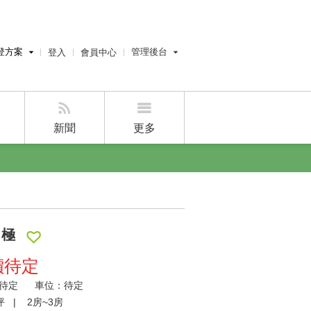
登方案
管理後台
登入
會員中心
費刊登
經紀人員管理後台
刊登
屋主管理後台
刊登
新聞
更多
好房APP
 極
價待定
：待定 車位：待定
7坪 |
2房~3房