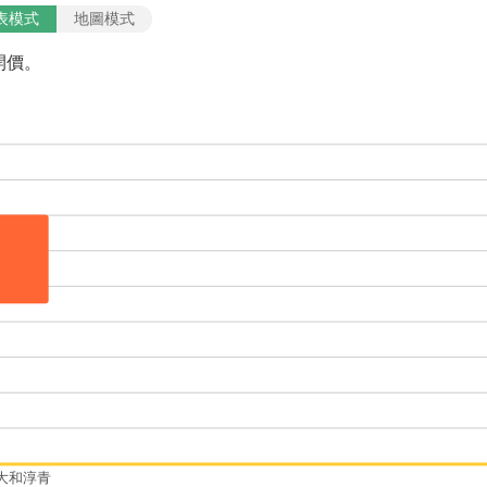
表模式
地圖模式
開價。
大和淳青