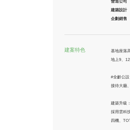
營造公司
建築設計
企劃銷售
建案特色
基地座落高
地上9、1
#全齡公設
接待大廳
建築升級：
採用雲科技
四機、TO