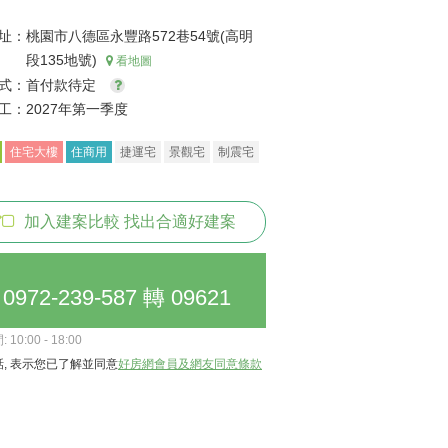
址：
桃園市八德區永豐路572巷54號(高明
段135地號)
看地圖
式：
首付款待定
工：
2027年第一季度
住宅大樓
住商用
捷運宅
景觀宅
制震宅
加入建案比較 找出合適好建案
0972-239-587 轉 09621
10:00 - 18:00
, 表示您已了解並同意
好房網會員及網友同意條款