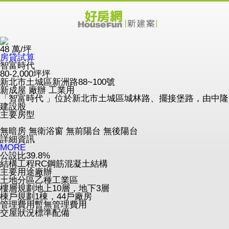
48
萬/坪
房貸試算
智富時代
80-2,000坪坪
新北市土城區新洲路88~100號
新成屋
廠辦
工業用
「智富時代 」位於新北市土城區城林路、擺接堡路，由中隆
建設股
主要房型
無暗房
無衛浴窗
無前陽台
無後陽台
詳細資訊
MORE
公設比
39.8%
結構工程
RC鋼筋混凝土結構
主要用途
廠辦
土地分區
乙種工業區
樓層規劃
地上10層，地下3層
棟戶規劃
1棟，44戶廠房
管理費用
暫無管理費用
交屋狀況
標準配備