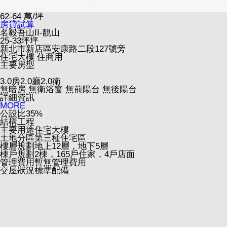
62-64
萬/坪
房貸試算
名毅吾山II-靚山
25-33坪坪
新北市新店區安康路二段127號旁
住宅大樓
住商用
主要房型
3.0房2.0廳2.0衛
無暗房
無衛浴窗
無前陽台
無後陽台
詳細資訊
MORE
公設比
35%
結構工程
主要用途
住宅大樓
土地分區
第三種住宅區
樓層規劃
地上12層，地下5層
棟戶規劃
2棟，165戶住家，4戶店面
管理費用
暫無管理費用
交屋狀況
標準配備