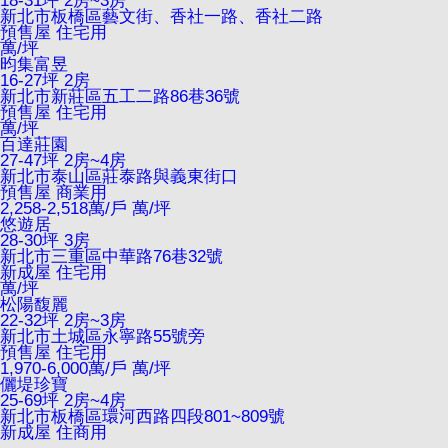
18-31坪 2房~3房
新北市板橋區藝文街、香社一路、香社二路
預售屋
住宅用
萬/坪
昀集富昱
16-27坪 2房
新北市新莊區五工二路86巷36號
預售屋
住宅用
萬/坪
百達莊園
27-47坪 2房~4房
新北市泰山區莊泰路與義東街口
預售屋
商業用
2,258-2,518萬/戶
萬/坪
悠遊居
28-30坪 3房
新北市三重區中華路76巷32號
新成屋
住宅用
萬/坪
松陽馥麗
22-32坪 2房~3房
新北市土城區永寧路55號旁
預售屋
住宅用
1,970-6,000萬/戶
萬/坪
儷堤珍寶
25-69坪 2房~4房
新北市板橋區環河西路四段801~809號
新成屋
住商用