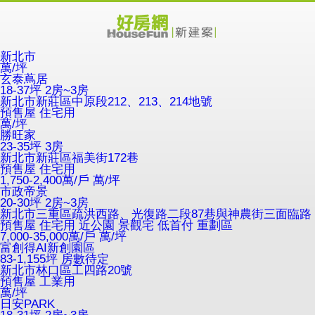
新北市
萬/坪
玄泰蔦居
18-37坪 2房~3房
新北市新莊區中原段212、213、214地號
預售屋
住宅用
萬/坪
勝旺家
23-35坪 3房
新北市新莊區福美街172巷
預售屋
住宅用
1,750-2,400萬/戶
萬/坪
市政帝景
20-30坪 2房~3房
新北市三重區疏洪西路、光復路二段87巷與神農街三面臨路
預售屋
住宅用
近公園
景觀宅
低首付
重劃區
7,000-35,000萬/戶
萬/坪
富創得AI新創園區
83-1,155坪 房數待定
新北市林口區工四路20號
預售屋
工業用
萬/坪
日安PARK