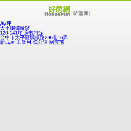
萬/坪
太平鵬儀廠辦
120-141坪 房數待定
台中市太平區鵬儀路296巷16弄
新成屋
工業用
低公設
制震宅