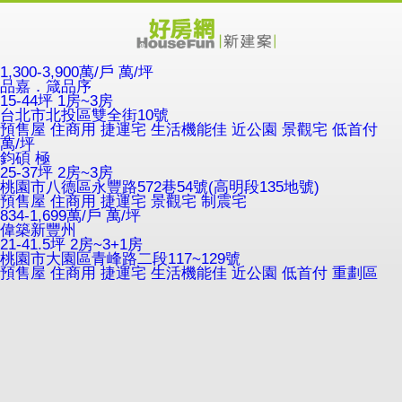
1,300-3,900萬/戶
萬/坪
品嘉．箴品序
15-44坪 1房~3房
台北市北投區雙全街10號
預售屋
住商用
捷運宅
生活機能佳
近公園
景觀宅
低首付
萬/坪
鈞碩 極
25-37坪 2房~3房
桃園市八德區永豐路572巷54號(高明段135地號)
預售屋
住商用
捷運宅
景觀宅
制震宅
834-1,699萬/戶
萬/坪
偉築新豐州
21-41.5坪 2房~3+1房
桃園市大園區青峰路二段117~129號
預售屋
住商用
捷運宅
生活機能佳
近公園
低首付
重劃區