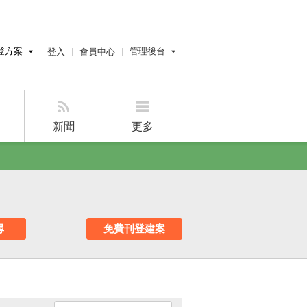
登方案
管理後台
登入
會員中心
費刊登
經紀人員管理後台
刊登
屋主管理後台
刊登
新聞
更多
好房APP
尋
免費刊登建案