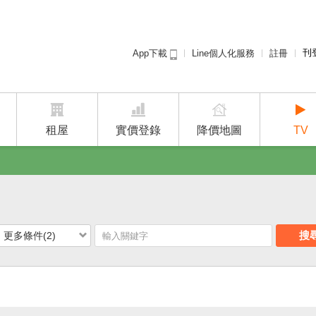
刊
Line個人化服務
註冊
App下載
租屋免
廣告
建案
租屋
實價登錄
降價地圖
TV
搜
更多條件(2)