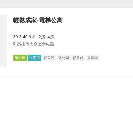
輕鬆成家-電梯公寓
30.3-40.9坪
2房~4房
高雄市大寮區會結路
預售屋
住宅用
低公設
近公園
低首付
重劃區