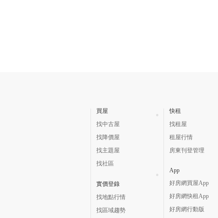
買屋
快租
找中古屋
找租屋
找降價屋
租屋行情
找主題屋
房東刊登管理
找社區
App
好房網買屋App
實價登錄
好房網快租App
找地點行情
好房網行動版
找區域趨勢