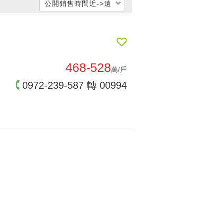
公開銷售時間近->遠
每坪單價低 → 高
每坪單價高 → 低
公開銷售時間遠->近
468-528
萬/戶
公開銷售時間近->遠
0972-239-587 轉 00994
交屋時間遠->近
交屋時間近->遠