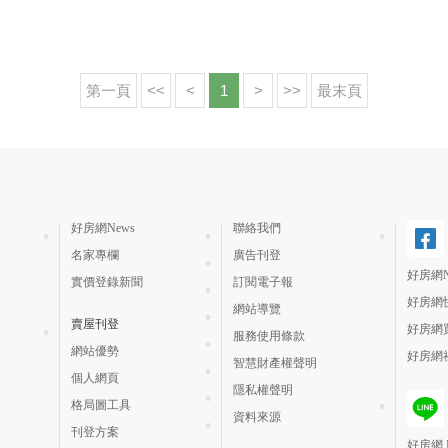
第一頁
<<
<
1
>
>>
最末頁
好房網News
聯絡我們
名家專欄
廣告刊登
好房網N
實價登錄新聞
訂閱電子報
好房網
網站導覽
賣屋刊登
好房網
服務使用條款
網站優勢
好房網
智慧財產權聲明
個人網頁
隱私權聲明
格局圖工具
資料來源
刊登方案
好房網 H