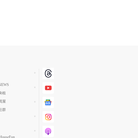
EWS
快租
買屋
社群
ouseFun