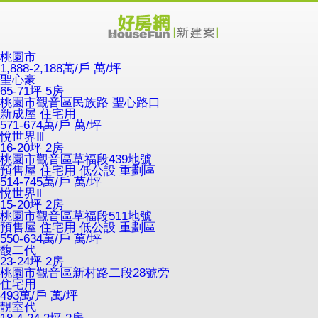
桃園市
1,888-2,188萬/戶
萬/坪
聖心豪
65-71坪 5房
桃園市觀音區民族路 聖心路口
新成屋
住宅用
571-674萬/戶
萬/坪
悅世界Ⅲ
16-20坪 2房
桃園市觀音區草福段439地號
預售屋
住宅用
低公設
重劃區
514-745萬/戶
萬/坪
悅世界Ⅱ
15-20坪 2房
桃園市觀音區草福段511地號
預售屋
住宅用
低公設
重劃區
550-634萬/戶
萬/坪
馥二代
23-24坪 2房
桃園市觀音區新村路二段28號旁
住宅用
493萬/戶
萬/坪
靚室代