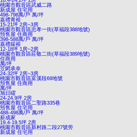
18.4-24.2坪 2房
桃園市觀音區武威二路
新成屋
住宅用
498-798萬/戶
萬/坪
嘉禮青裕
15-21坪 2房~3房
桃園市觀音區忠孝一街(草福段388地號)
預售屋
住商用
398-588萬/戶
萬/坪
嘉禮綵裕
12-18坪 1房~2房
桃園市觀音區莊敬二街(草福段389地號)
住商用
萬/坪
苙閎承幸
24-32坪 2房~3房
桃園市觀音區富溪段69地號
預售屋
住商用
萬/坪
旭日矅
24-24.9坪 2房
桃園市觀音區二聖路335巷
預售屋
住宅用
488-498萬/戶
萬/坪
薪成家
19.4-19.5坪 2房
桃園市觀音區新村路二段27號旁
新成屋
住宅用