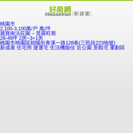
桃園市
2,100-3,100萬/戶
萬/坪
麗寶南法莊園 – 普羅旺斯
28-49坪 2房~3+1房
桃園市桃園區朝陽街青溪一路128巷(三民段223地號)
新成屋
住宅用
捷運宅
生活機能佳
近公園
景觀宅
重劃區