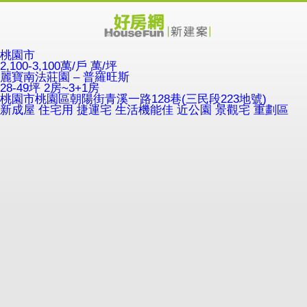
桃園市
2,100-3,100萬/戶
萬/坪
麗寶南法莊園 – 普羅旺斯
28-49坪 2房~3+1房
桃園市桃園區朝陽街青溪一路128巷(三民段223地號)
新成屋
住宅用
捷運宅
生活機能佳
近公園
景觀宅
重劃區