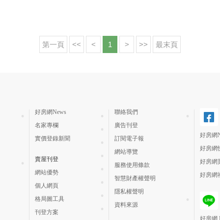
第一頁
<<
<
1
>
>>
最末頁
好房網News
聯絡我們
名家專欄
廣告刊登
好房網N
實價登錄新聞
訂閱電子報
好房網
網站導覽
賣屋刊登
好房網
服務使用條款
網站優勢
好房網
智慧財產權聲明
個人網頁
隱私權聲明
格局圖工具
資料來源
刊登方案
好房網 H