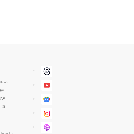
EWS
快租
買屋
社群
ouseFun