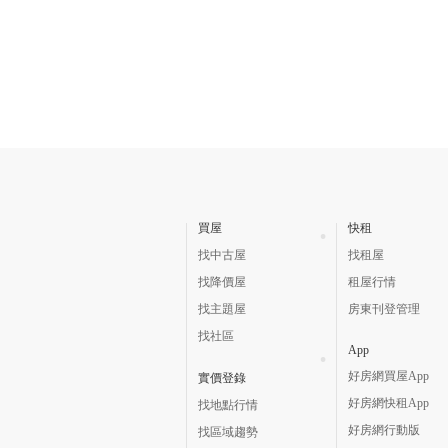
買屋
快租
找中古屋
找租屋
找降價屋
租屋行情
找主題屋
房東刊登管理
找社區
App
好房網買屋App
實價登錄
好房網快租App
找地點行情
好房網行動版
找區域趨勢