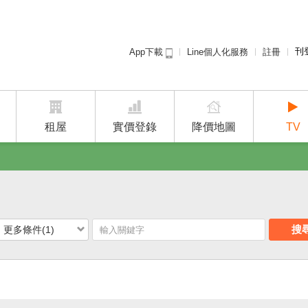
刊
Line個人化服務
註冊
App下載
租屋免
廣告
建案
租屋
實價登錄
降價地圖
TV
搜
更多條件(1)