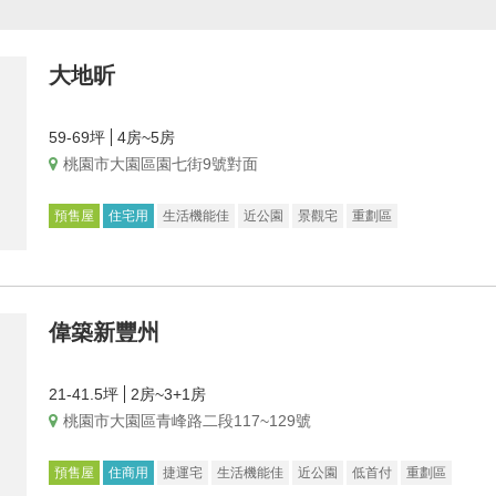
大地昕
59-69坪
4房~5房
桃園市大園區園七街9號對面
預售屋
住宅用
生活機能佳
近公園
景觀宅
重劃區
偉築新豐州
21-41.5坪
2房~3+1房
桃園市大園區青峰路二段117~129號
預售屋
住商用
捷運宅
生活機能佳
近公園
低首付
重劃區