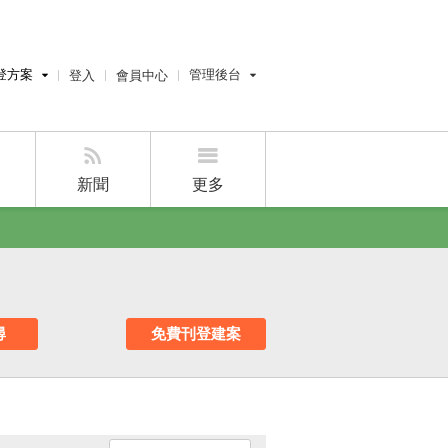
登方案
管理後台
登入
會員中心
費刊登
經紀人員管理後台
刊登
屋主管理後台
刊登
新聞
更多
好房APP
尋
免費刊登建案