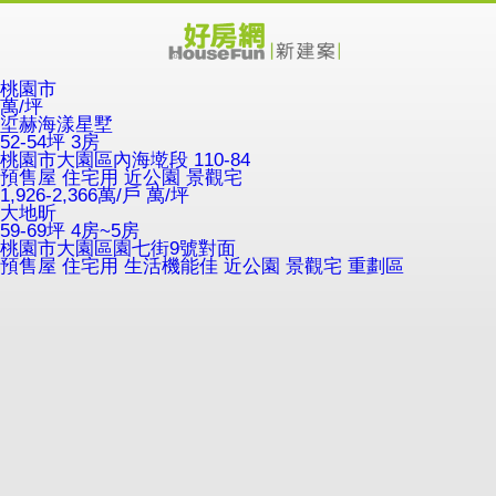
桃園市
萬/坪
垽赫海漾星墅
52-54坪 3房
桃園市大園區內海墘段 110-84
預售屋
住宅用
近公園
景觀宅
1,926-2,366萬/戶
萬/坪
大地昕
59-69坪 4房~5房
桃園市大園區園七街9號對面
預售屋
住宅用
生活機能佳
近公園
景觀宅
重劃區