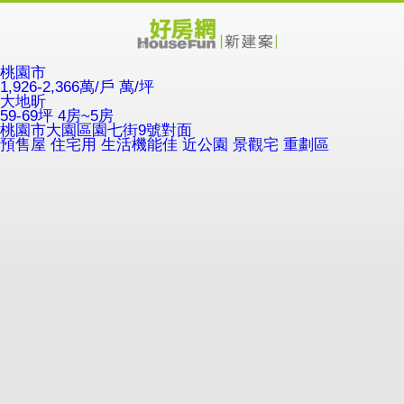
桃園市
1,926-2,366萬/戶
萬/坪
大地昕
59-69坪 4房~5房
桃園市大園區園七街9號對面
預售屋
住宅用
生活機能佳
近公園
景觀宅
重劃區