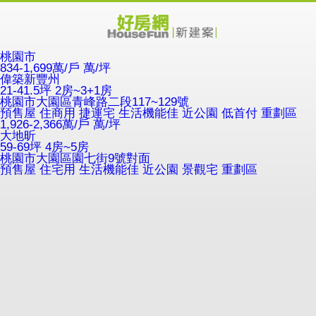
桃園市
834-1,699萬/戶
萬/坪
偉築新豐州
21-41.5坪 2房~3+1房
桃園市大園區青峰路二段117~129號
預售屋
住商用
捷運宅
生活機能佳
近公園
低首付
重劃區
1,926-2,366萬/戶
萬/坪
大地昕
59-69坪 4房~5房
桃園市大園區園七街9號對面
預售屋
住宅用
生活機能佳
近公園
景觀宅
重劃區