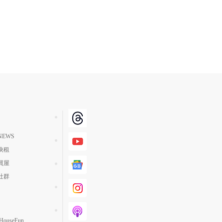
EWS
快租
買屋
社群
ouseFun