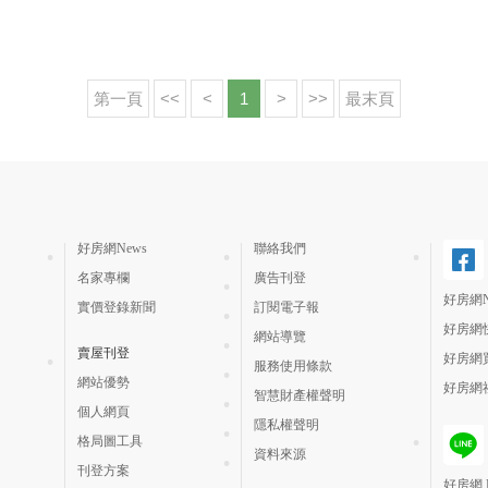
第一頁
<<
<
1
>
>>
最末頁
好房網News
聯絡我們
名家專欄
廣告刊登
好房網N
實價登錄新聞
訂閱電子報
好房網
網站導覽
賣屋刊登
好房網
服務使用條款
網站優勢
好房網
智慧財產權聲明
個人網頁
隱私權聲明
格局圖工具
資料來源
刊登方案
好房網 H