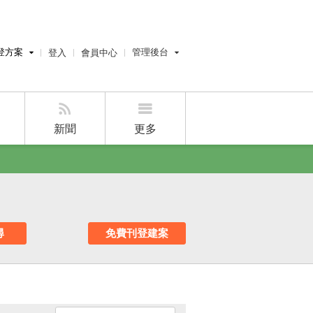
登方案
管理後台
登入
會員中心
費刊登
經紀人員管理後台
刊登
屋主管理後台
刊登
新聞
更多
好房APP
尋
免費刊登建案