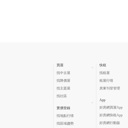
買屋
快租
找中古屋
找租屋
找降價屋
租屋行情
找主題屋
房東刊登管理
找社區
App
好房網買屋App
實價登錄
好房網快租App
找地點行情
好房網行動版
找區域趨勢