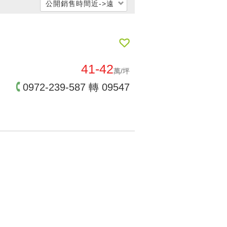
公開銷售時間近->遠
每坪單價低 → 高
每坪單價高 → 低
公開銷售時間遠->近
41-42
萬/坪
公開銷售時間近->遠
0972-239-587 轉 09547
交屋時間遠->近
交屋時間近->遠