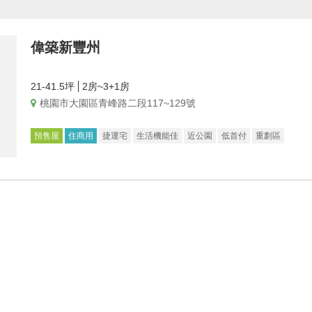
偉築新豐州
21-41.5坪
2房~3+1房
桃園市大園區青峰路二段117~129號
預售屋
住商用
捷運宅
生活機能佳
近公園
低首付
重劃區