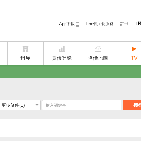
刊
Line個人化服務
註冊
App下載
租屋免
廣告
建案
租屋
實價登錄
降價地圖
TV
搜
更多條件(1)