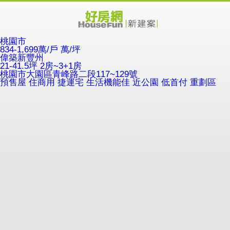
桃園市
834-1,699萬/戶
萬/坪
偉築新豐州
21-41.5坪 2房~3+1房
桃園市大園區青峰路二段117~129號
預售屋
住商用
捷運宅
生活機能佳
近公園
低首付
重劃區