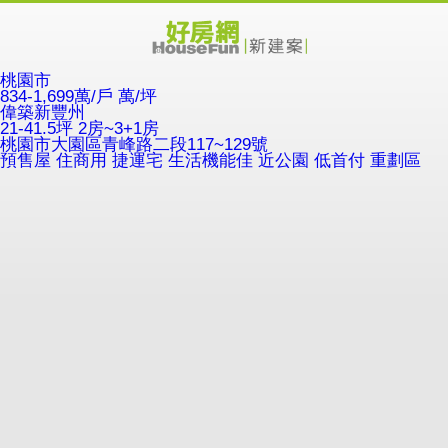
桃園市
834-1,699萬/戶
萬/坪
偉築新豐州
21-41.5坪 2房~3+1房
桃園市大園區青峰路二段117~129號
預售屋
住商用
捷運宅
生活機能佳
近公園
低首付
重劃區