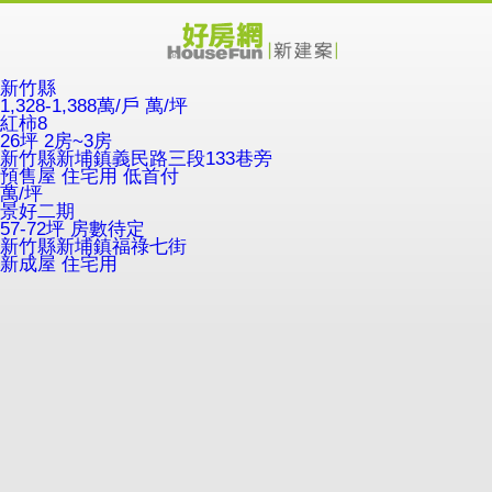
新竹縣
1,328-1,388萬/戶
萬/坪
紅柿8
26坪 2房~3房
新竹縣新埔鎮義民路三段133巷旁
預售屋
住宅用
低首付
萬/坪
景好二期
57-72坪 房數待定
新竹縣新埔鎮福祿七街
新成屋
住宅用