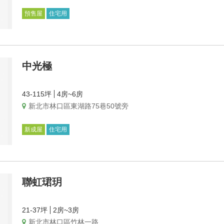
預售屋
住宅用
中光極
43-115坪
4房~6房
新北市林口區東湖路75巷50號旁
新成屋
住宅用
聯虹珺玥
21-37坪
2房~3房
新北市林口區竹林一路.