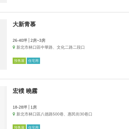
大新青慕
26-40坪
2房~3房
新北市林口區中華路、文化二路二段口
預售屋
住宅用
宏樸 曉霧
18-28坪
1房
新北市林口區八德路500巷、惠民街30巷口
預售屋
住宅用