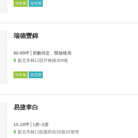
預售屋
住宅用
瑞德豐錦
80-89坪
房數待定、開放格局
新北市林口區竹林路309巷
預售屋
住宅用
易捷聿白
15-18坪
1房~2房
新北市林口區惠民街30巷25號旁