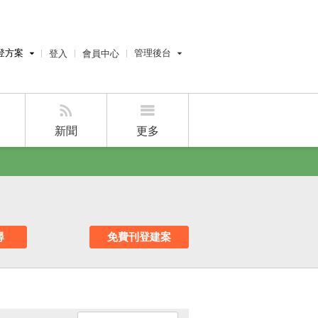
登方案
管理後台
登入
會員中心
費刊登
經紀人員管理後台
刊登
屋主管理後台
刊登
新聞
更多
好房APP
尋
免費刊登建案