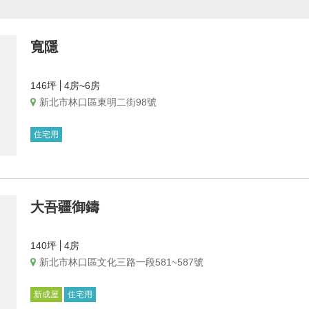
寬隱
146坪
4房~6房
新北市林口區東明二街98號
住宅用
大吾疆御鑄
140坪
4房
新北市林口區文化三路一段581~587號
新成屋
住宅用