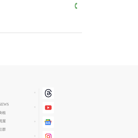
EWS
快租
買屋
社群