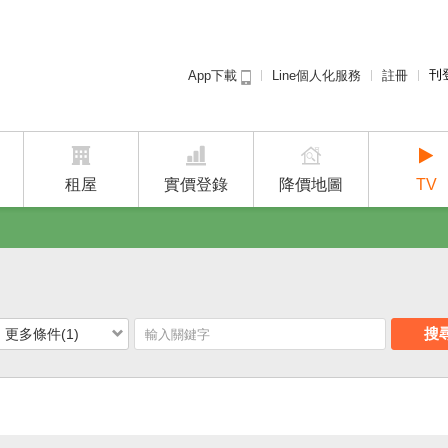
刊
Line個人化服務
註冊
App下載
租屋免
廣告
建案
租屋
實價登錄
降價地圖
TV
搜
更多條件(1)