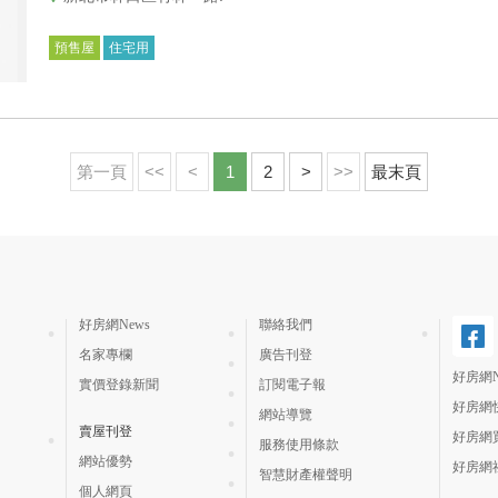
預售屋
住宅用
第一頁
<<
<
1
2
>
>>
最末頁
好房網News
聯絡我們
名家專欄
廣告刊登
好房網N
實價登錄新聞
訂閱電子報
好房網
網站導覽
賣屋刊登
好房網
服務使用條款
網站優勢
好房網
智慧財產權聲明
個人網頁