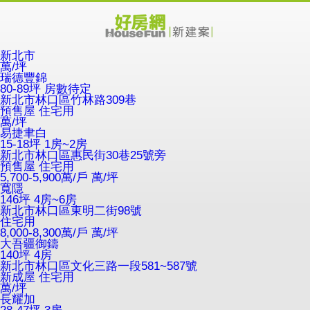
新北市
萬/坪
瑞德豐錦
80-89坪 房數待定
新北市林口區竹林路309巷
預售屋
住宅用
萬/坪
易捷聿白
15-18坪 1房~2房
新北市林口區惠民街30巷25號旁
預售屋
住宅用
5,700-5,900萬/戶
萬/坪
寬隱
146坪 4房~6房
新北市林口區東明二街98號
住宅用
8,000-8,300萬/戶
萬/坪
大吾疆御鑄
140坪 4房
新北市林口區文化三路一段581~587號
新成屋
住宅用
萬/坪
長耀加