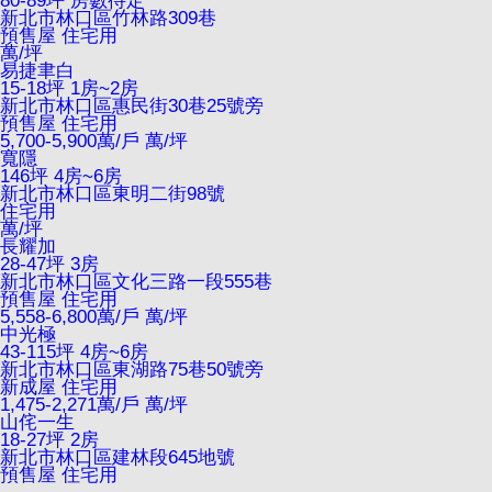
80-89坪 房數待定
新北市林口區竹林路309巷
預售屋
住宅用
萬/坪
易捷聿白
15-18坪 1房~2房
新北市林口區惠民街30巷25號旁
預售屋
住宅用
5,700-5,900萬/戶
萬/坪
寬隱
146坪 4房~6房
新北市林口區東明二街98號
住宅用
萬/坪
長耀加
28-47坪 3房
新北市林口區文化三路一段555巷
預售屋
住宅用
5,558-6,800萬/戶
萬/坪
中光極
43-115坪 4房~6房
新北市林口區東湖路75巷50號旁
新成屋
住宅用
1,475-2,271萬/戶
萬/坪
山侘一生
18-27坪 2房
新北市林口區建林段645地號
預售屋
住宅用