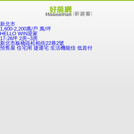
新北市
1,600-2,200萬/戶
萬/坪
HELLO WIN迎家
17-26坪 2房~3房
新北市板橋區松柏街22巷2號
預售屋
住宅用
捷運宅
生活機能佳
低首付