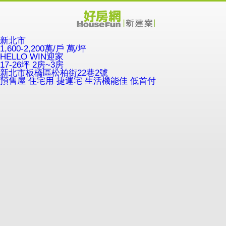
新北市
1,600-2,200萬/戶
萬/坪
HELLO WIN迎家
17-26坪 2房~3房
新北市板橋區松柏街22巷2號
預售屋
住宅用
捷運宅
生活機能佳
低首付