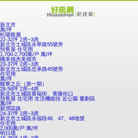
新北市
萬/坪
松陽馥麗
22-32坪 2房~3房
新北市土城區永寧路55號旁
預售屋
住宅用
1,700-2,700萬/戶
萬/坪
國美德杰美德市
23-37坪 2房~3房
新北市土城區忠承路45號旁
住宅用
萬/坪
馥華之丘（第一期）
28-58坪 2房~4房
新北市土城區青福街、青隆街口
預售屋
住宅用
生活機能佳
近公園
重劃區
萬/坪
新潤花路
24-37坪 2房~3房
新北市土城區永福段46、47、48地號
住宅用
2,000萬/戶
萬/坪
明日環