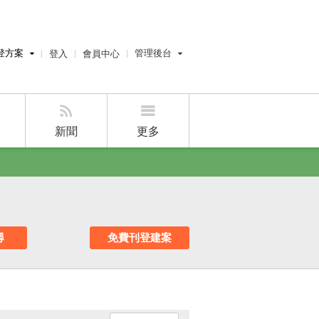
登方案
管理後台
登入
會員中心
費刊登
經紀人員管理後台
刊登
屋主管理後台
刊登
新聞
更多
好房APP
尋
免費刊登建案