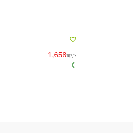
1,658
萬/戶