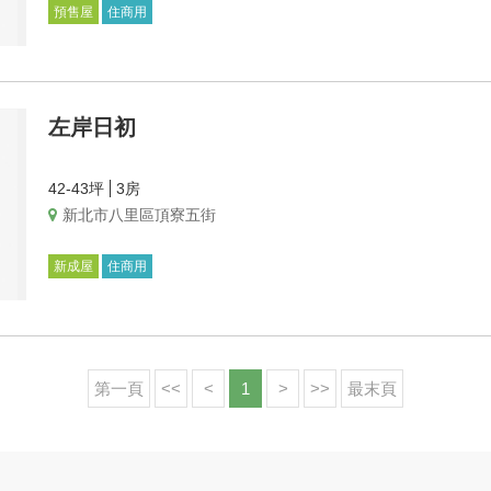
預售屋
住商用
左岸日初
42-43坪
3房
新北市八里區頂寮五街
新成屋
住商用
第一頁
<<
<
1
>
>>
最末頁