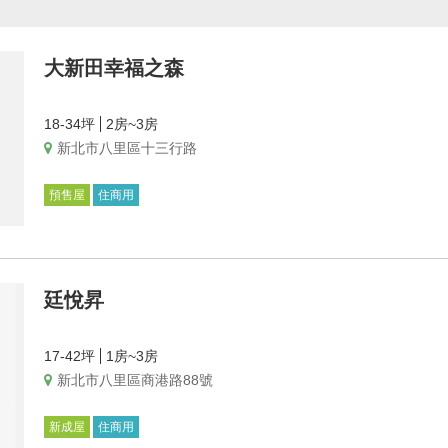
大新田幸福之森
18-34坪
2房~3房
新北市八里區十三行路
預售屋
住商用
廷悅昇
17-42坪
1房~3房
新北市八里區商港路88號
新成屋
住商用