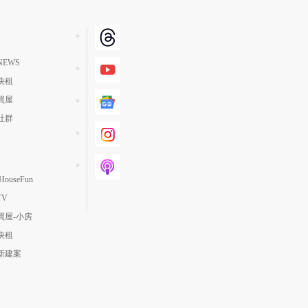
EWS
快租
買屋
社群
ouseFun
TV
買屋-小房
快租
新建案