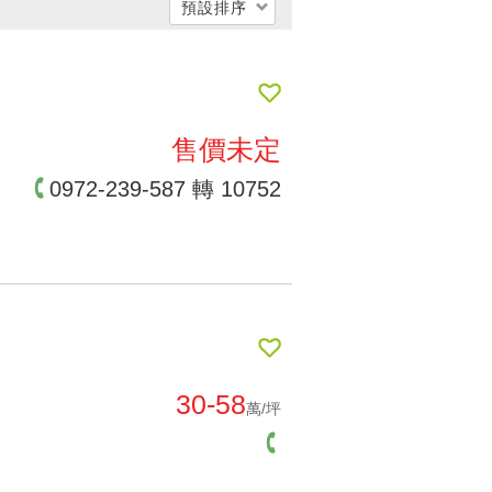
預設排序
每坪單價低 → 高
每坪單價高 → 低
公開銷售時間遠->近
售價未定
公開銷售時間近->遠
0972-239-587 轉 10752
交屋時間遠->近
交屋時間近->遠
30-58
萬/坪