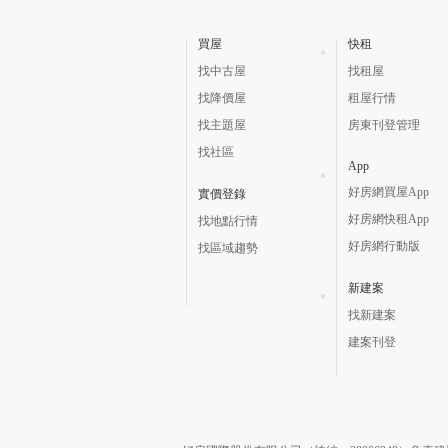
買屋
快租
找中古屋
找租屋
找降價屋
租屋行情
找主題屋
房東刊登管理
找社區
App
好房網買屋App
實價登錄
好房網快租App
找地點行情
好房網行動版
找區域趨勢
新建案
找新建案
建案刊登