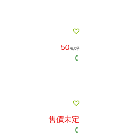
50
萬/坪
售價未定