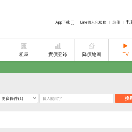
刊
Line個人化服務
註冊
App下載
租屋免
廣告
建案
租屋
實價登錄
降價地圖
TV
搜
更多條件(1)