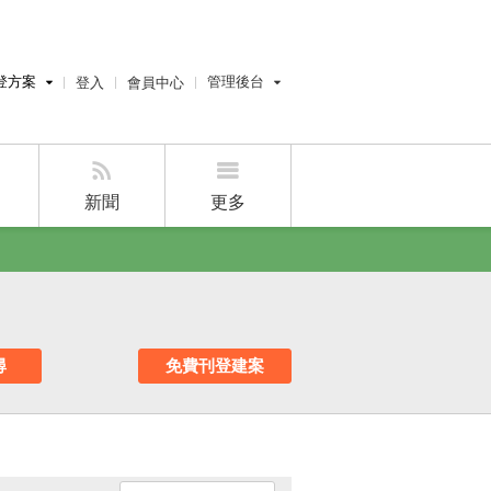
登方案
管理後台
登入
會員中心
費刊登
經紀人員管理後台
刊登
屋主管理後台
刊登
新聞
更多
好房APP
尋
免費刊登建案