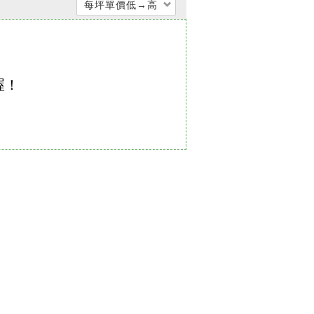
每坪單價低→高
每坪單價低 → 高
每坪單價高 → 低
喔！
公開銷售時間遠->近
公開銷售時間近->遠
交屋時間遠->近
交屋時間近->遠