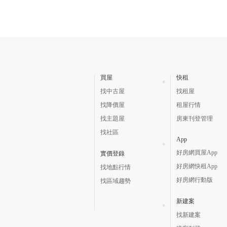
買屋
快租
找中古屋
找租屋
找降價屋
租屋行情
找主題屋
房東刊登管理
找社區
App
好房網買屋App
實價登錄
好房網快租App
找地點行情
好房網行動版
找區域趨勢
新建案
找新建案