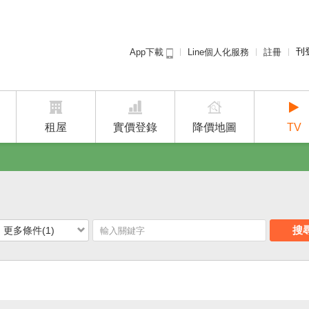
刊
Line個人化服務
註冊
App下載
租屋免
廣告
建案
租屋
實價登錄
降價地圖
TV
搜
更多條件(1)