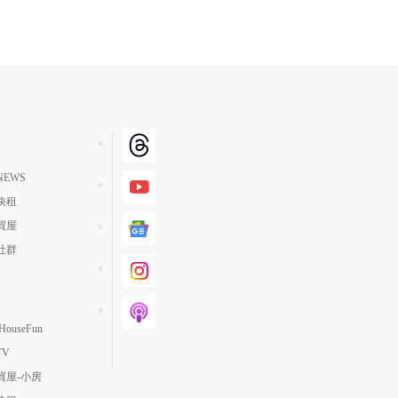
EWS
快租
買屋
社群
ouseFun
TV
買屋-小房