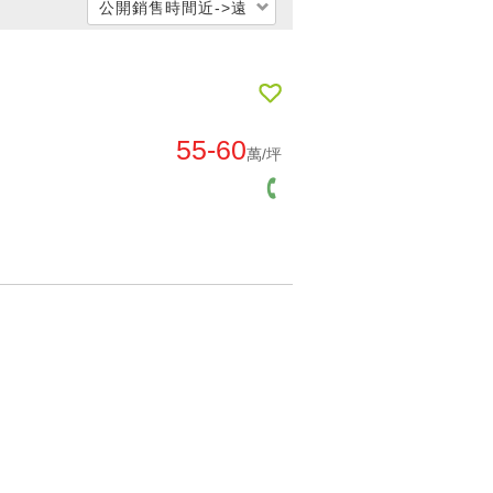
公開銷售時間近->遠
每坪單價低 → 高
每坪單價高 → 低
公開銷售時間遠->近
55-60
萬/坪
公開銷售時間近->遠
交屋時間遠->近
交屋時間近->遠