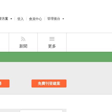
登方案
管理後台
登入
會員中心
費刊登
經紀人員管理後台
刊登
屋主管理後台
刊登
新聞
更多
好房APP
尋
免費刊登建案