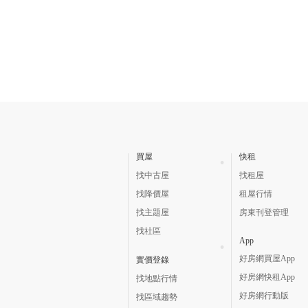
買屋
快租
找中古屋
找租屋
找降價屋
租屋行情
找主題屋
房東刊登管理
找社區
App
好房網買屋App
實價登錄
好房網快租App
找地點行情
好房網行動版
找區域趨勢