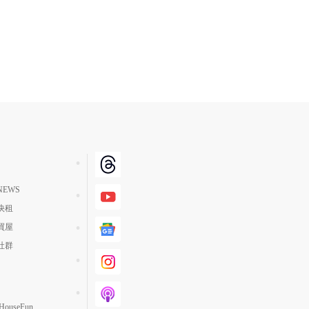
EWS
快租
買屋
社群
ouseFun