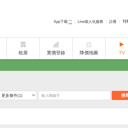
刊
Line個人化服務
註冊
App下載
租屋免
廣告
建案
租屋
實價登錄
降價地圖
TV
搜
更多條件(1)