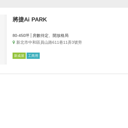
將捷Ai PARK
80-450坪
房數待定、開放格局
新北市中和區員山路611巷11弄3號旁
新成屋
工商用