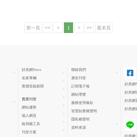
第一頁
<<
<
1
>
>>
最末頁
好房網News
聯絡我們
名家專欄
廣告刊登
好房網N
實價登錄新聞
訂閱電子報
好房網
網站導覽
賣屋刊登
好房網
服務使用條款
網站優勢
好房網
智慧財產權聲明
個人網頁
隱私權聲明
格局圖工具
資料來源
刊登方案
好房網 H