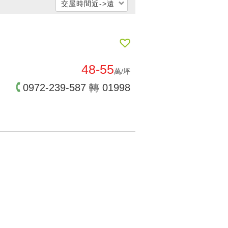
交屋時間近->遠
每坪單價低 → 高
每坪單價高 → 低
公開銷售時間遠->近
48-55
萬/坪
公開銷售時間近->遠
0972-239-587 轉 01998
交屋時間遠->近
交屋時間近->遠