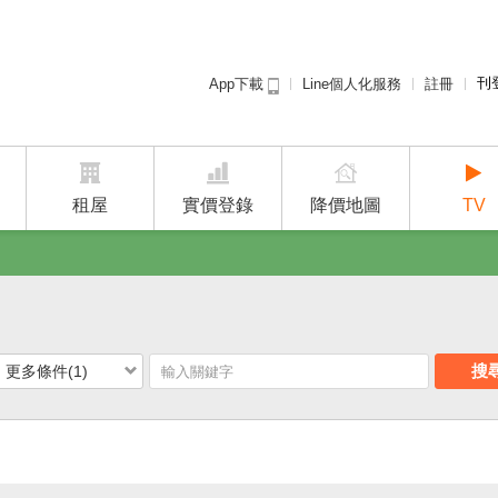
刊
Line個人化服務
註冊
App下載
租屋免
廣告
建案
租屋
實價登錄
降價地圖
TV
搜
更多條件(1)