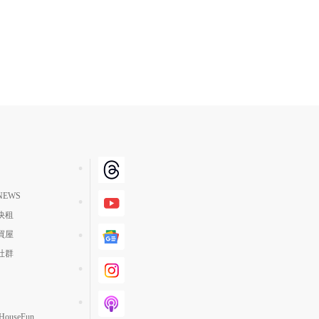
EWS
快租
買屋
社群
ouseFun