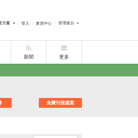
登方案
管理後台
登入
會員中心
費刊登
經紀人員管理後台
刊登
屋主管理後台
刊登
新聞
更多
好房APP
尋
免費刊登建案