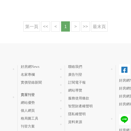
第一頁
<<
<
1
>
>>
最末頁
好房網News
聯絡我們
名家專欄
廣告刊登
好房網N
實價登錄新聞
訂閱電子報
好房網
網站導覽
賣屋刊登
好房網
服務使用條款
網站優勢
好房網
智慧財產權聲明
個人網頁
隱私權聲明
格局圖工具
資料來源
刊登方案
好房網 H