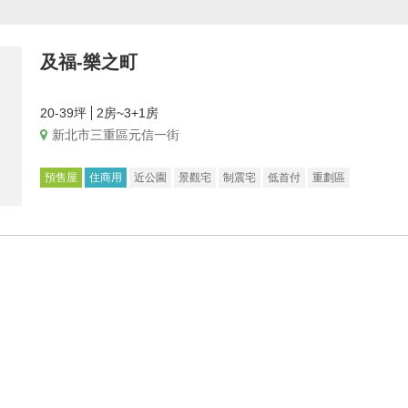
及福-樂之町
20-39坪
2房~3+1房
新北市三重區元信一街
預售屋
住商用
近公園
景觀宅
制震宅
低首付
重劃區