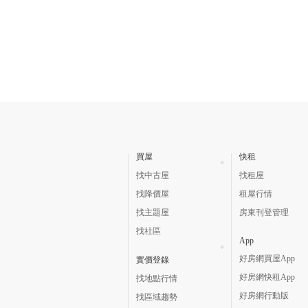
買屋
快租
找中古屋
找租屋
找降價屋
租屋行情
找主題屋
房東刊登管理
找社區
App
好房網買屋App
實價登錄
好房網快租App
找地點行情
好房網行動版
找區域趨勢