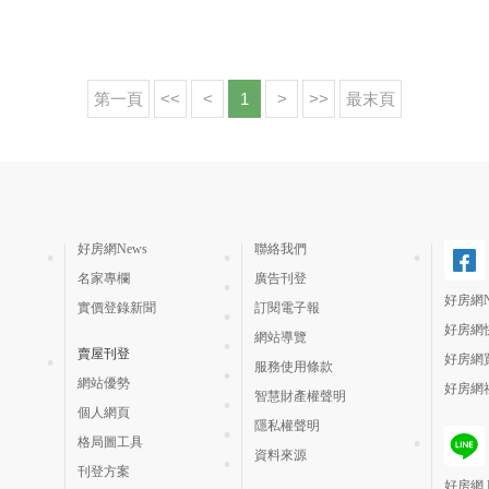
第一頁
<<
<
1
>
>>
最末頁
好房網News
聯絡我們
名家專欄
廣告刊登
好房網N
實價登錄新聞
訂閱電子報
好房網
網站導覽
賣屋刊登
好房網
服務使用條款
網站優勢
好房網
智慧財產權聲明
個人網頁
隱私權聲明
格局圖工具
資料來源
刊登方案
好房網 H