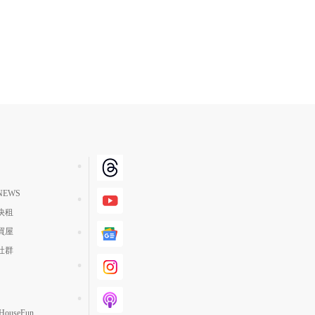
EWS
快租
買屋
社群
ouseFun