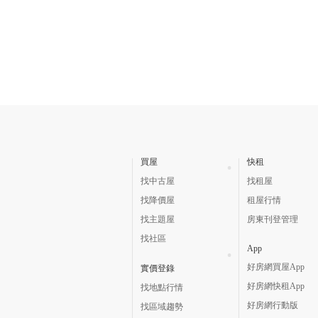
買屋
快租
找中古屋
找租屋
找降價屋
租屋行情
找主題屋
房東刊登管理
找社區
App
好房網買屋App
實價登錄
好房網快租App
找地點行情
好房網行動版
找區域趨勢