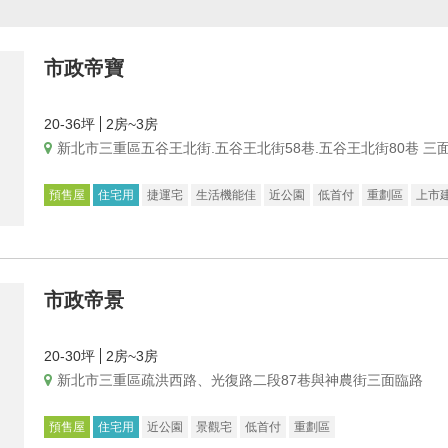
市政帝寶
20-36坪
2房~3房
新北市三重區五谷王北街.五谷王北街58巷.五谷王北街80巷 三
預售屋
住宅用
捷運宅
生活機能佳
近公園
低首付
重劃區
上市
市政帝景
20-30坪
2房~3房
新北市三重區疏洪西路、光復路二段87巷與神農街三面臨路
預售屋
住宅用
近公園
景觀宅
低首付
重劃區