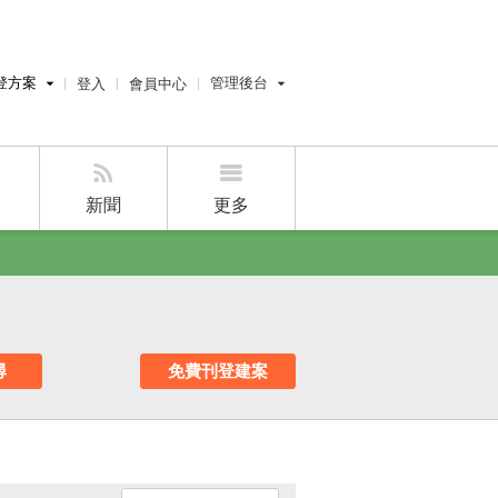
登方案
管理後台
登入
會員中心
費刊登
經紀人員管理後台
刊登
屋主管理後台
刊登
新聞
更多
好房APP
尋
免費刊登建案