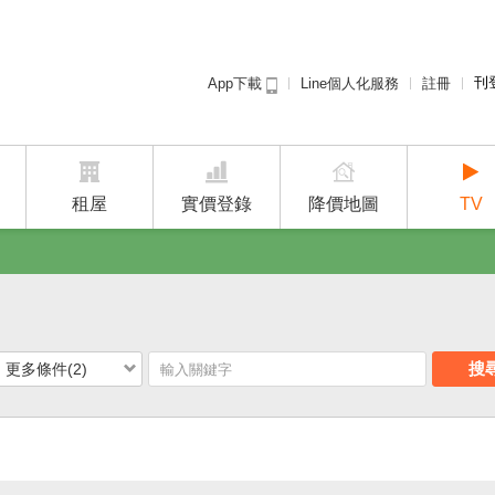
刊
Line個人化服務
註冊
App下載
租屋免
廣告
建案
租屋
實價登錄
降價地圖
TV
搜
更多條件(2)