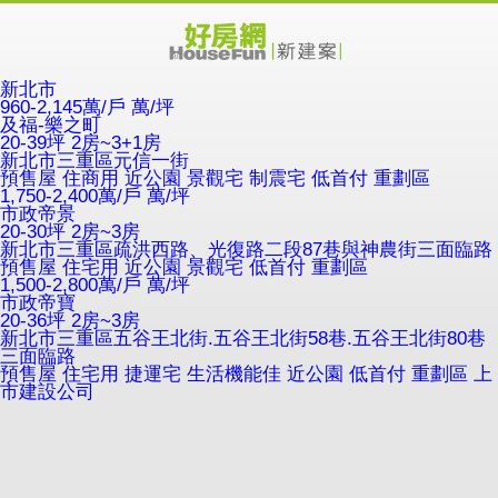
新北市
960-2,145萬/戶
萬/坪
及福-樂之町
20-39坪 2房~3+1房
新北市三重區元信一街
預售屋
住商用
近公園
景觀宅
制震宅
低首付
重劃區
1,750-2,400萬/戶
萬/坪
市政帝景
20-30坪 2房~3房
新北市三重區疏洪西路、光復路二段87巷與神農街三面臨路
預售屋
住宅用
近公園
景觀宅
低首付
重劃區
1,500-2,800萬/戶
萬/坪
市政帝寶
20-36坪 2房~3房
新北市三重區五谷王北街.五谷王北街58巷.五谷王北街80巷
三面臨路
預售屋
住宅用
捷運宅
生活機能佳
近公園
低首付
重劃區
上
市建設公司