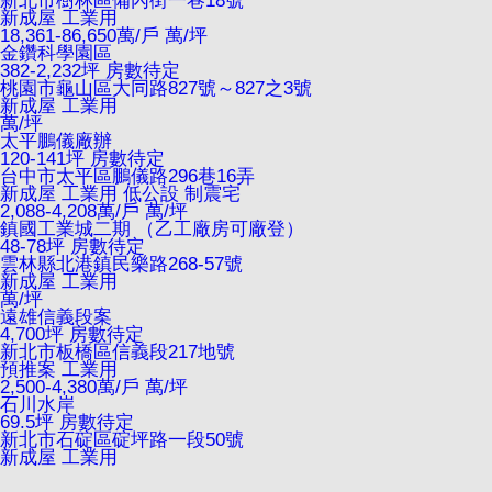
新北市樹林區備內街一巷18號
新成屋
工業用
18,361-86,650萬/戶
萬/坪
金鑽科學園區
382-2,232坪 房數待定
桃園市龜山區大同路827號～827之3號
新成屋
工業用
萬/坪
太平鵬儀廠辦
120-141坪 房數待定
台中市太平區鵬儀路296巷16弄
新成屋
工業用
低公設
制震宅
2,088-4,208萬/戶
萬/坪
鎮國工業城二期 （乙工廠房可廠登）
48-78坪 房數待定
雲林縣北港鎮民樂路268-57號
新成屋
工業用
萬/坪
遠雄信義段案
4,700坪 房數待定
新北市板橋區信義段217地號
預推案
工業用
2,500-4,380萬/戶
萬/坪
石川水岸
69.5坪 房數待定
新北市石碇區碇坪路一段50號
新成屋
工業用