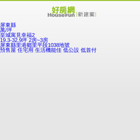
屏東縣
萬/坪
皇城寓見幸福2
19.3-32.9坪 2房~3房
屏東縣里港鄉里平段1038地號
預售屋
住宅用
生活機能佳
低公設
低首付