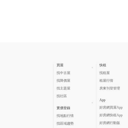
買屋
快租
找中古屋
找租屋
找降價屋
租屋行情
找主題屋
房東刊登管理
找社區
App
好房網買屋App
實價登錄
好房網快租App
找地點行情
好房網行動版
找區域趨勢