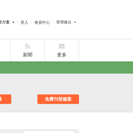
登方案
管理後台
登入
會員中心
費刊登
經紀人員管理後台
刊登
屋主管理後台
刊登
新聞
更多
好房APP
尋
免費刊登建案