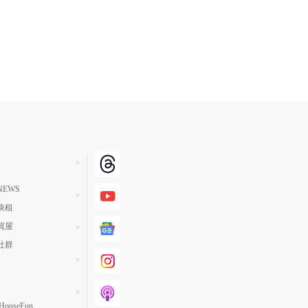
EWS
快租
買屋
社群
ouseFun