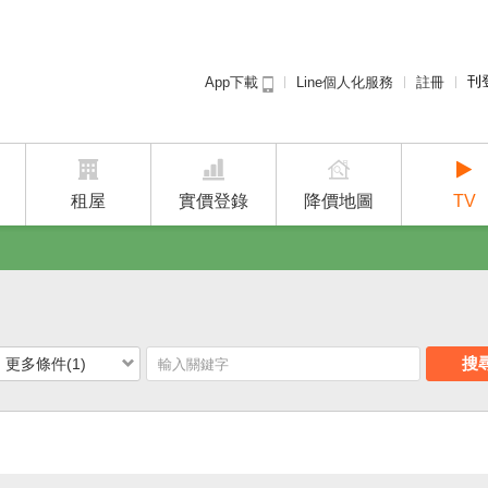
刊
Line個人化服務
註冊
App下載
租屋免
廣告
建案
租屋
實價登錄
降價地圖
TV
搜
更多條件(1)