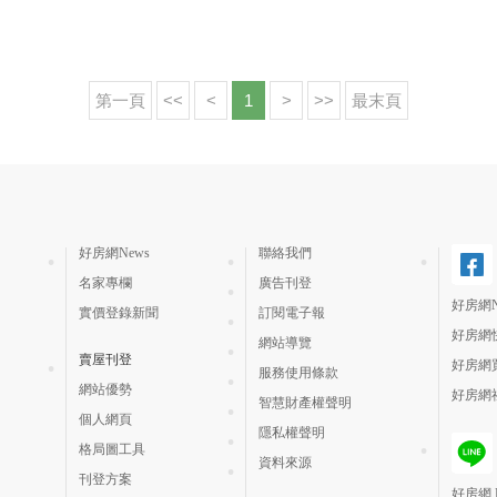
第一頁
<<
<
1
>
>>
最末頁
好房網News
聯絡我們
名家專欄
廣告刊登
好房網N
實價登錄新聞
訂閱電子報
好房網
網站導覽
賣屋刊登
好房網
服務使用條款
網站優勢
好房網
智慧財產權聲明
個人網頁
隱私權聲明
格局圖工具
資料來源
刊登方案
好房網 H