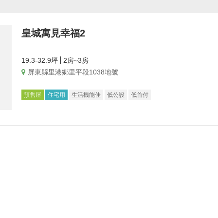
皇城寓見幸福2
19.3-32.9坪
2房~3房
屏東縣里港鄉里平段1038地號
預售屋
住宅用
生活機能佳
低公設
低首付