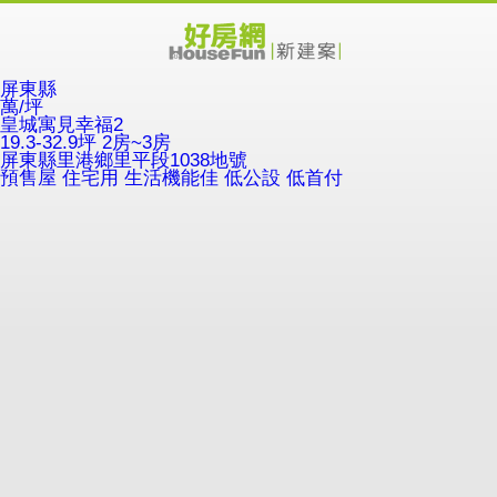
屏東縣
萬/坪
皇城寓見幸福2
19.3-32.9坪 2房~3房
屏東縣里港鄉里平段1038地號
預售屋
住宅用
生活機能佳
低公設
低首付