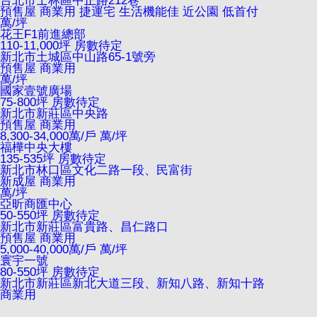
台北市士林區中正路212巷
預售屋
商業用
捷運宅
生活機能佳
近公園
低首付
萬/坪
花王F1前進總部
110-11,000坪 房數待定
新北市土城區中山路65-1號旁
預售屋
商業用
萬/坪
國家壹號廣場
75-800坪 房數待定
新北市新莊區中央路
預售屋
商業用
8,300-34,000萬/戶
萬/坪
福樺中央大樓
135-535坪 房數待定
新北市林口區文化二路一段、民富街
新成屋
商業用
萬/坪
亞昕商匯中心
50-550坪 房數待定
新北市新莊區富貴路、昌仁路口
預售屋
商業用
5,000-40,000萬/戶
萬/坪
寰宇一號
80-550坪 房數待定
新北市新莊區新北大道三段、新知八路、新知十路
商業用