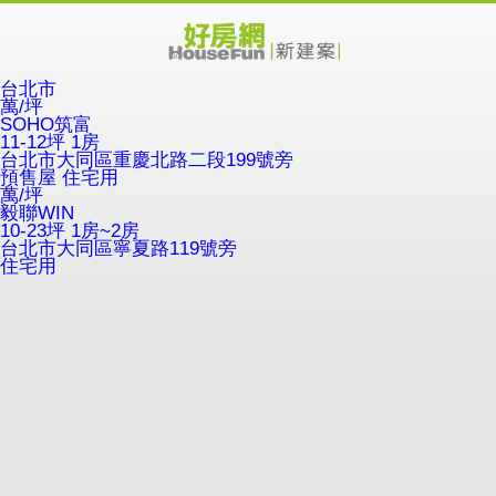
台北市
萬/坪
SOHO筑富
11-12坪 1房
台北市大同區重慶北路二段199號旁
預售屋
住宅用
萬/坪
毅聯WIN
10-23坪 1房~2房
台北市大同區寧夏路119號旁
住宅用